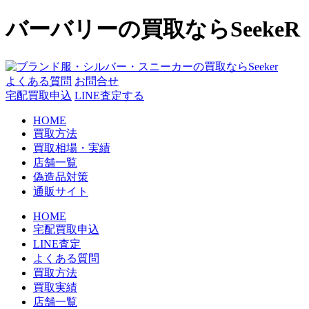
コ
バーバリーの買取ならSeekeR
ン
テ
ン
ツ
よくある質問
お問合せ
へ
宅配買取申込
LINE査定する
ス
HOME
キ
買取方法
ッ
買取相場・実績
プ
店舗一覧
偽造品対策
通販サイト
HOME
宅配買取申込
LINE査定
よくある質問
買取方法
買取実績
店舗一覧