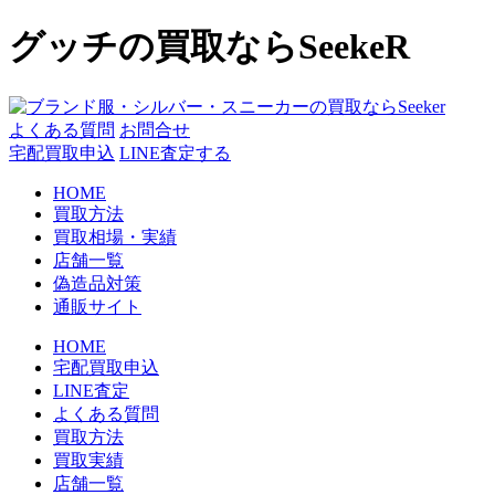
コ
グッチの買取ならSeekeR
ン
テ
ン
ツ
よくある質問
お問合せ
へ
宅配買取申込
LINE査定する
ス
HOME
キ
買取方法
ッ
買取相場・実績
プ
店舗一覧
偽造品対策
通販サイト
HOME
宅配買取申込
LINE査定
よくある質問
買取方法
買取実績
店舗一覧