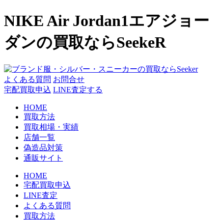
コ
NIKE Air Jordan1エアジョー
ン
テ
ダンの買取ならSeekeR
ン
ツ
へ
ス
よくある質問
お問合せ
キ
宅配買取申込
LINE査定する
ッ
HOME
プ
買取方法
買取相場・実績
店舗一覧
偽造品対策
通販サイト
HOME
宅配買取申込
LINE査定
よくある質問
買取方法