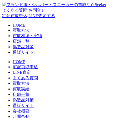
コ
ン
よくある質問
お問合せ
テ
宅配買取申込
LINE査定する
ン
HOME
ツ
買取方法
へ
買取相場・実績
ス
店舗一覧
キ
偽造品対策
ッ
通販サイト
プ
HOME
宅配買取申込
LINE査定
よくある質問
買取方法
買取実績
店舗一覧
偽造品対策
通販サイト
会社概要
お問合せ