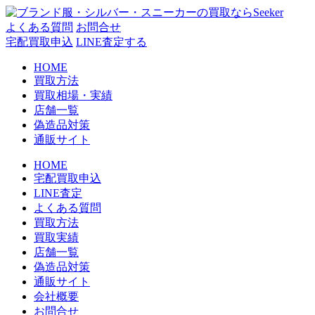
コ
ン
よくある質問
お問合せ
テ
宅配買取申込
LINE査定する
ン
HOME
ツ
買取方法
へ
買取相場・実績
ス
店舗一覧
キ
偽造品対策
ッ
通販サイト
プ
HOME
宅配買取申込
LINE査定
よくある質問
買取方法
買取実績
店舗一覧
偽造品対策
通販サイト
会社概要
お問合せ