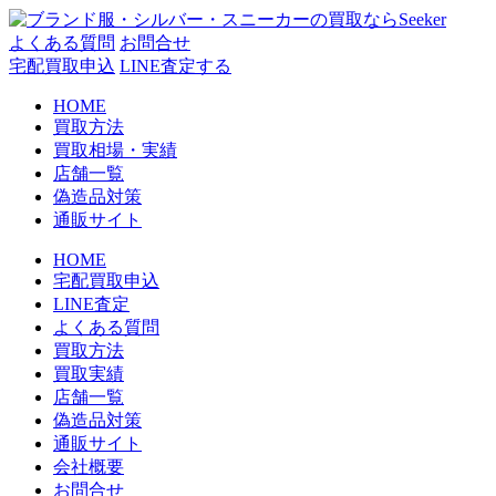
コ
ン
よくある質問
お問合せ
テ
宅配買取申込
LINE査定する
ン
HOME
ツ
買取方法
へ
買取相場・実績
ス
店舗一覧
キ
偽造品対策
ッ
通販サイト
プ
HOME
宅配買取申込
LINE査定
よくある質問
買取方法
買取実績
店舗一覧
偽造品対策
通販サイト
会社概要
お問合せ