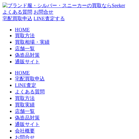
コ
ン
よくある質問
お問合せ
テ
宅配買取申込
LINE査定する
ン
HOME
ツ
買取方法
へ
買取相場・実績
ス
店舗一覧
キ
偽造品対策
ッ
通販サイト
プ
HOME
宅配買取申込
LINE査定
よくある質問
買取方法
買取実績
店舗一覧
偽造品対策
通販サイト
会社概要
お問合せ