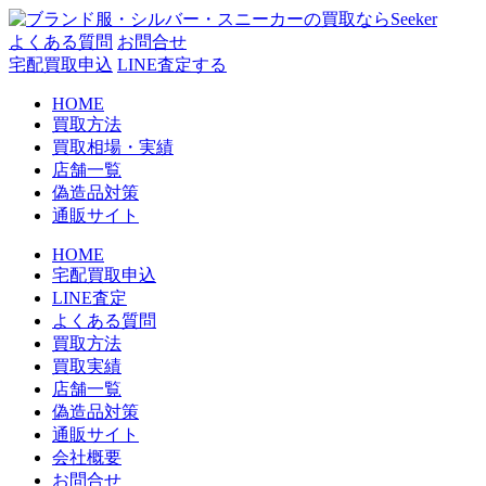
コ
ン
よくある質問
お問合せ
テ
宅配買取申込
LINE査定する
ン
HOME
ツ
買取方法
へ
買取相場・実績
ス
店舗一覧
キ
偽造品対策
ッ
通販サイト
プ
HOME
宅配買取申込
LINE査定
よくある質問
買取方法
買取実績
店舗一覧
偽造品対策
通販サイト
会社概要
お問合せ