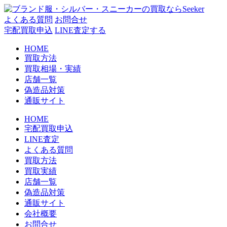
コ
ン
よくある質問
お問合せ
テ
宅配買取申込
LINE査定する
ン
HOME
ツ
買取方法
へ
買取相場・実績
ス
店舗一覧
キ
偽造品対策
ッ
通販サイト
プ
HOME
宅配買取申込
LINE査定
よくある質問
買取方法
買取実績
店舗一覧
偽造品対策
通販サイト
会社概要
お問合せ