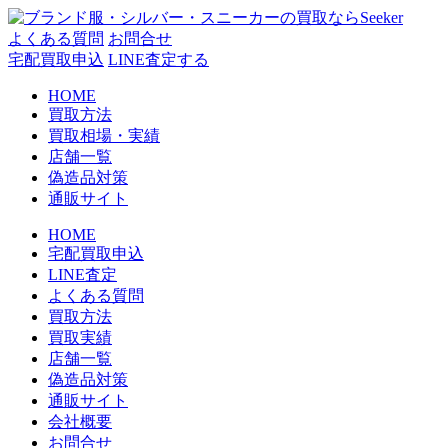
コ
ン
よくある質問
お問合せ
テ
宅配買取申込
LINE査定する
ン
HOME
ツ
買取方法
へ
買取相場・実績
ス
店舗一覧
キ
偽造品対策
ッ
通販サイト
プ
HOME
宅配買取申込
LINE査定
よくある質問
買取方法
買取実績
店舗一覧
偽造品対策
通販サイト
会社概要
お問合せ