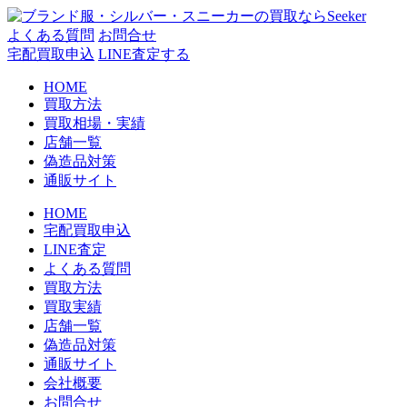
コ
ン
よくある質問
お問合せ
テ
宅配買取申込
LINE査定する
ン
HOME
ツ
買取方法
へ
買取相場・実績
ス
店舗一覧
キ
偽造品対策
ッ
通販サイト
プ
HOME
宅配買取申込
LINE査定
よくある質問
買取方法
買取実績
店舗一覧
偽造品対策
通販サイト
会社概要
お問合せ