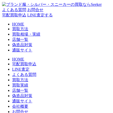
コ
ン
よくある質問
お問合せ
テ
宅配買取申込
LINE査定する
ン
HOME
ツ
買取方法
へ
買取相場・実績
ス
店舗一覧
キ
偽造品対策
ッ
通販サイト
プ
HOME
宅配買取申込
LINE査定
よくある質問
買取方法
買取実績
店舗一覧
偽造品対策
通販サイト
会社概要
お問合せ