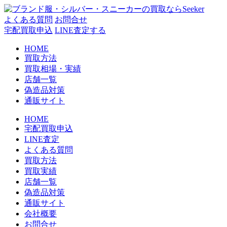
コ
ン
よくある質問
お問合せ
テ
宅配買取申込
LINE査定する
ン
HOME
ツ
買取方法
へ
買取相場・実績
ス
店舗一覧
キ
偽造品対策
ッ
通販サイト
プ
HOME
宅配買取申込
LINE査定
よくある質問
買取方法
買取実績
店舗一覧
偽造品対策
通販サイト
会社概要
お問合せ