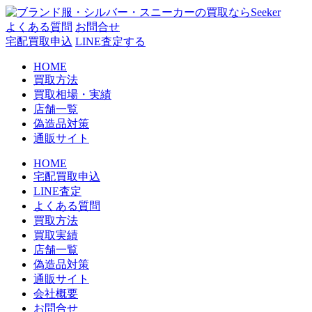
コ
ン
よくある質問
お問合せ
テ
宅配買取申込
LINE査定する
ン
HOME
ツ
買取方法
へ
買取相場・実績
ス
店舗一覧
キ
偽造品対策
ッ
通販サイト
プ
HOME
宅配買取申込
LINE査定
よくある質問
買取方法
買取実績
店舗一覧
偽造品対策
通販サイト
会社概要
お問合せ