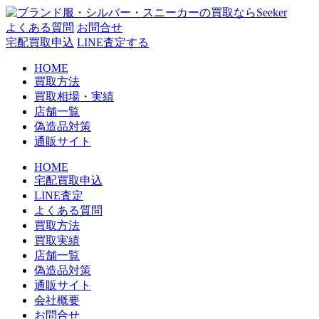
コ
ン
よくある質問
お問合せ
テ
宅配買取申込
LINE査定する
ン
HOME
ツ
買取方法
へ
買取相場・実績
ス
店舗一覧
キ
偽造品対策
ッ
通販サイト
プ
HOME
宅配買取申込
LINE査定
よくある質問
買取方法
買取実績
店舗一覧
偽造品対策
通販サイト
会社概要
お問合せ