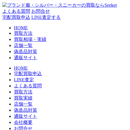
コ
ン
よくある質問
お問合せ
テ
宅配買取申込
LINE査定する
ン
HOME
ツ
買取方法
へ
買取相場・実績
ス
店舗一覧
キ
偽造品対策
ッ
通販サイト
プ
HOME
宅配買取申込
LINE査定
よくある質問
買取方法
買取実績
店舗一覧
偽造品対策
通販サイト
会社概要
お問合せ