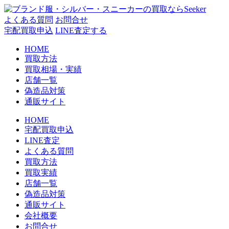
コ
ン
よくある質問
お問合せ
テ
宅配買取申込
LINE査定する
ン
HOME
ツ
買取方法
へ
買取相場・実績
ス
店舗一覧
キ
偽造品対策
ッ
通販サイト
プ
HOME
宅配買取申込
LINE査定
よくある質問
買取方法
買取実績
店舗一覧
偽造品対策
通販サイト
会社概要
お問合せ