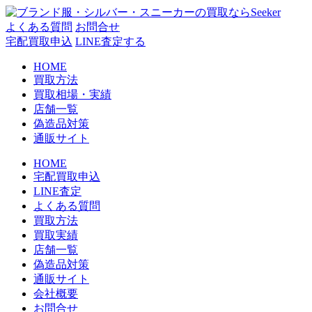
コ
ン
よくある質問
お問合せ
テ
宅配買取申込
LINE査定する
ン
HOME
ツ
買取方法
へ
買取相場・実績
ス
店舗一覧
キ
偽造品対策
ッ
通販サイト
プ
HOME
宅配買取申込
LINE査定
よくある質問
買取方法
買取実績
店舗一覧
偽造品対策
通販サイト
会社概要
お問合せ