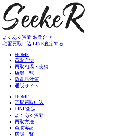
コ
ン
テ
ン
ツ
へ
よくある質問
お問合せ
ス
宅配買取申込
LINE査定する
キ
HOME
ッ
買取方法
プ
買取相場・実績
店舗一覧
偽造品対策
通販サイト
HOME
宅配買取申込
LINE査定
よくある質問
買取方法
買取実績
店舗一覧