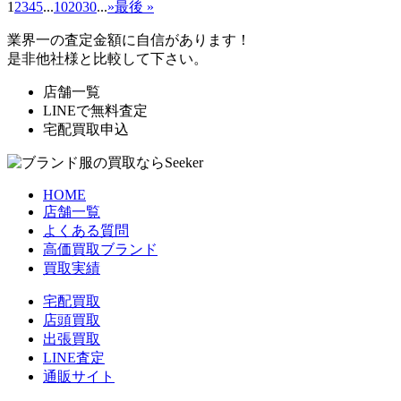
1
2
3
4
5
...
10
20
30
...
»
最後 »
業界一の査定金額に自信があります！
是非他社様と比較して下さい。
店舗一覧
LINEで無料査定
宅配買取申込
HOME
店舗一覧
よくある質問
高価買取ブランド
買取実績
宅配買取
店頭買取
出張買取
LINE査定
通販サイト