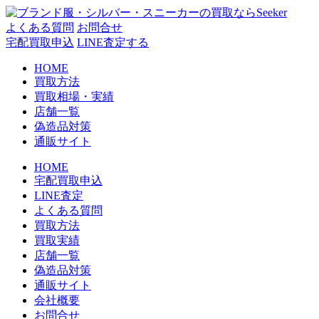
コ
ン
よくある質問
お問合せ
テ
宅配買取申込
LINE査定する
ン
HOME
ツ
買取方法
へ
買取相場・実績
ス
店舗一覧
キ
偽造品対策
ッ
通販サイト
プ
HOME
宅配買取申込
LINE査定
よくある質問
買取方法
買取実績
店舗一覧
偽造品対策
通販サイト
会社概要
お問合せ