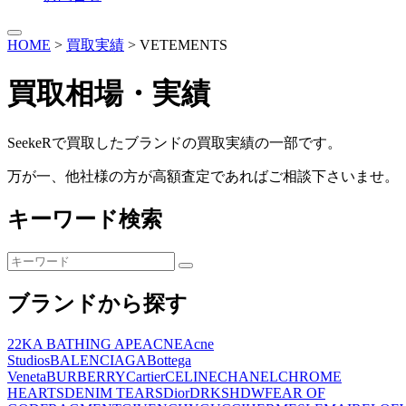
HOME
>
買取実績
>
VETEMENTS
買取相場・実績
SeekeRで買取したブランドの買取実績の一部です。
万が一、他社様の方が高額査定であればご相談下さいませ。
キーワード検索
検
検
索:
索
ブランドから探す
22K
A BATHING APE
ACNE
Acne
Studios
BALENCIAGA
Bottega
Veneta
BURBERRY
Cartier
CELINE
CHANEL
CHROME
HEARTS
DENIM TEARS
Dior
DRKSHDW
FEAR OF