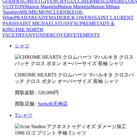
GOD
FRAGMENT
GIVENCHY
GUCCI
HERMES
LEMAIRE
LOE
VUITTON
Maison Margiela
Maison Margiela
Maison Mihara
Yasuhiro
MIUMIU
MONCLER
NIKE
Off-
White
PRADA
READYMADE
RICK OWENS
SAINT LAURENT
PARIS
SAINT MICHAEL
STUSSY
SUPREME
TADY＆
KING
THE NORTH
FACE
TIFFANY
UNDERCOVER
VETEMENTS
シャツ
CHROME HEARTS クロムハーツ マハルキタ クロスパ
ッチ クロス ボタン オーバーサイズ 長袖 シャツ
買取金額 : 520,000
円
買取店舗 :
SeekeR天神店
Tシャツ