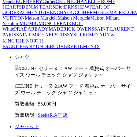
Veneta
BURBERRY
Cartier
CELINE
CHANEL
CHROME
HEARTS
DENIM TEARS
Dior
DRKSHDW
FEAR OF
GOD
FRAGMENT
GIVENCHY
GUCCI
HERMES
LEMAIRE
LOE
VUITTON
Maison Margiela
Maison Margiela
Maison Mihara
Yasuhiro
MIUMIU
MONCLER
NIKE
Off-
White
PRADA
READYMADE
RICK OWENS
SAINT LAURENT
PARIS
SAINT MICHAEL
STUSSY
SUPREME
TADY＆
KING
THE NORTH
FACE
TIFFANY
UNDERCOVER
VETEMENTS
シャツ
CELINE セリーヌ 21AW フード 着脱式 オーバー サイ
ズ ウール チェック シャツ ジャケット
買取金額 : 55,000
円
買取店舗 :
SeekeR原宿店
ジャケット