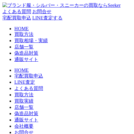
コ
ン
よくある質問
お問合せ
テ
宅配買取申込
LINE査定する
ン
HOME
ツ
買取方法
へ
買取相場・実績
ス
店舗一覧
キ
偽造品対策
ッ
通販サイト
プ
HOME
宅配買取申込
LINE査定
よくある質問
買取方法
買取実績
店舗一覧
偽造品対策
通販サイト
会社概要
お問合せ