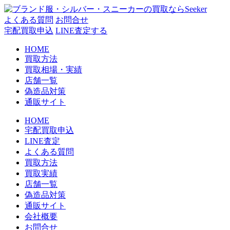
コ
ン
よくある質問
お問合せ
テ
宅配買取申込
LINE査定する
ン
HOME
ツ
買取方法
へ
買取相場・実績
ス
店舗一覧
キ
偽造品対策
ッ
通販サイト
プ
HOME
宅配買取申込
LINE査定
よくある質問
買取方法
買取実績
店舗一覧
偽造品対策
通販サイト
会社概要
お問合せ