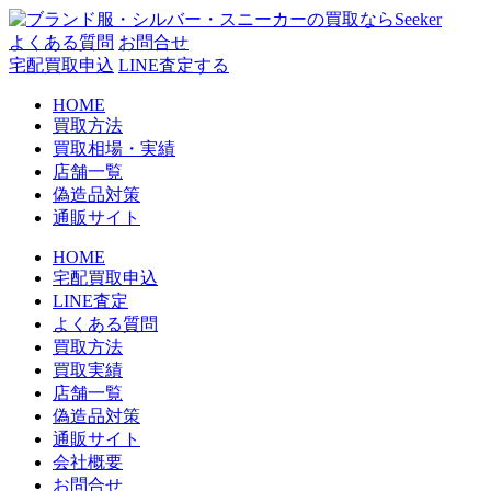
コ
ン
よくある質問
お問合せ
テ
宅配買取申込
LINE査定する
ン
HOME
ツ
買取方法
へ
買取相場・実績
ス
店舗一覧
キ
偽造品対策
ッ
通販サイト
プ
HOME
宅配買取申込
LINE査定
よくある質問
買取方法
買取実績
店舗一覧
偽造品対策
通販サイト
会社概要
お問合せ