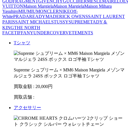
GOD
FRAGMENT
GIVENCHY
GUCCI
HERMES
LEMAIRE
LOE
VUITTON
Maison Margiela
Maison Margiela
Maison Mihara
Yasuhiro
MIUMIU
MONCLER
NIKE
Off-
White
PRADA
READYMADE
RICK OWENS
SAINT LAURENT
PARIS
SAINT MICHAEL
STUSSY
SUPREME
TADY＆
KING
THE NORTH
FACE
TIFFANY
UNDERCOVER
VETEMENTS
Tシャツ
Supreme シュプリーム × MM6 Maison Margiela メゾンマ
ルジェラ 24SS ボックス ロゴ半袖 Tシャツ
買取金額 : 20,000
円
買取店舗 :
アクセサリー