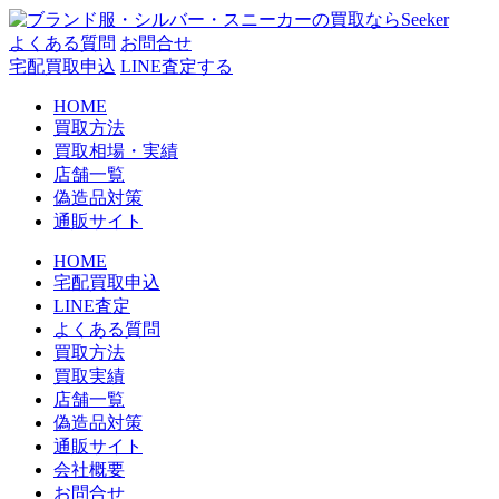
コ
ン
よくある質問
お問合せ
テ
宅配買取申込
LINE査定する
ン
HOME
ツ
買取方法
へ
買取相場・実績
ス
店舗一覧
キ
偽造品対策
ッ
通販サイト
プ
HOME
宅配買取申込
LINE査定
よくある質問
買取方法
買取実績
店舗一覧
偽造品対策
通販サイト
会社概要
お問合せ