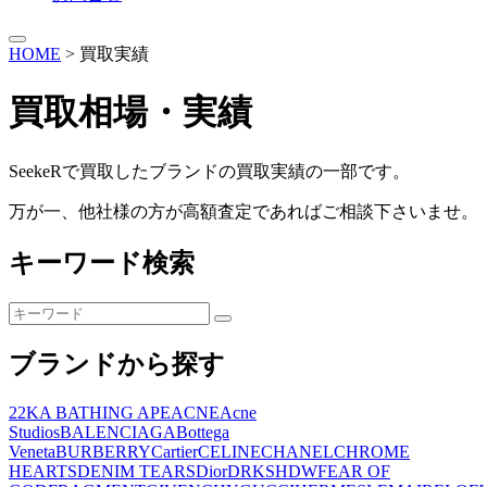
HOME
>
買取実績
買取相場・実績
SeekeRで買取したブランドの買取実績の一部です。
万が一、他社様の方が高額査定であればご相談下さいませ。
キーワード検索
検
検
索:
索
ブランドから探す
22K
A BATHING APE
ACNE
Acne
Studios
BALENCIAGA
Bottega
Veneta
BURBERRY
Cartier
CELINE
CHANEL
CHROME
HEARTS
DENIM TEARS
Dior
DRKSHDW
FEAR OF