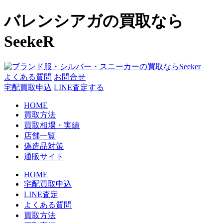
コ
バレンシアガの買取なら
ン
テ
SeekeR
ン
ツ
へ
よくある質問
お問合せ
ス
宅配買取申込
LINE査定する
キ
ッ
HOME
プ
買取方法
買取相場・実績
店舗一覧
偽造品対策
通販サイト
HOME
宅配買取申込
LINE査定
よくある質問
買取方法